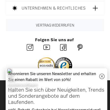
UNTERNEHMEN & RECHTLICHES
VERTRAG WIDERRUFEN
Folgen Sie uns auf
Abonnieren Sie unseren Newsletter und erhalten
Sie einen Rabatt im Wert von 10%!
Entdecken Sie unsere Marken
Halten Sie sich über Neuigkeiten, Trends
Design & Funktionalität für Ihr Zuhause
und Sonderangebote auf dem
Laufenden.
Homepage
AGB
Datenschutzhinweise
Impressum
1