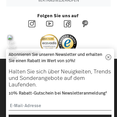
VERTRAG WIDERRUFEN
Folgen Sie uns auf
Abonnieren Sie unseren Newsletter und erhalten
Sie einen Rabatt im Wert von 10%!
Entdecken Sie unsere Marken
Halten Sie sich über Neuigkeiten, Trends
Design & Funktionalität für Ihr Zuhause
und Sonderangebote auf dem
Laufenden.
Homepage
AGB
Datenschutzhinweise
Impressum
Cookie-Einwilligung ändern
1
10% Rabatt-Gutschein bei Newsletteranmeldung
*
Alle Preise inkl. MwSt. und
zzgl. Versandkosten.
1
Sie können den Code bei Ihrem nächsten Einkauf direkt im
Bestellprozess eingeben. Eine Kombination mit anderen
Gutscheinen/ Rabattaktionen ist nicht möglich. Der Gutschein ist
nicht im Nachhinein verrechenbar. Keine Barauszahlung, Restbetrag