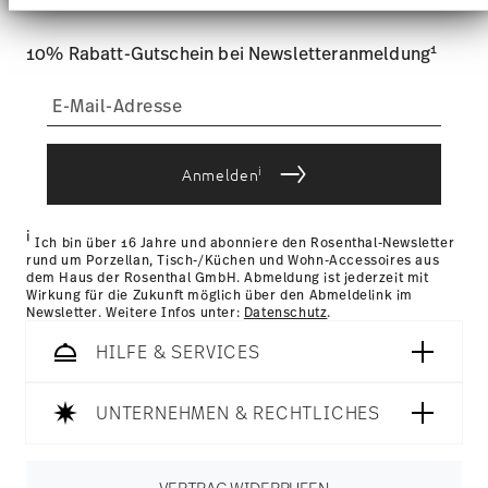
Lieferkosten unter 69,90 €:
Wenn der Wert Ihres Einkaufs
an unsere Partner für soziale Medien, Werbung und
weniger als 69,90 € beträgt, fallen Versandkosten an. Für
Analysen weiter. Unsere Partner führen diese
Deutschland betragen diese 4,90 €. Für alle anderen Länder
Informationen möglicherweise mit weiteren Daten
1
10% Rabatt-Gutschein bei Newsletteranmeldung
können Sie die Lieferkosten
hier einsehen
.
zusammen, die Sie ihnen bereitgestellt haben oder
die sie im Rahmen Ihrer Nutzung der Dienste
Tracking:
Sie erhalten per E-Mail einen Trackingcode,
gesammelt haben.
sobald Ihr Paket auf die Reise geht.
Lieferzeit innerhalb Deutschlands:
3-5 Werktage für
vorrätige Artikel. Sie können die Lieferzeiten in andere
i
Anmelden
Länder
hier einsehen
.
Retouren:
Für Retouren nutzen Sie bitte
unseren
Retourenservice
.
i
Ich bin über 16 Jahre und abonniere den Rosenthal-Newsletter
rund um Porzellan, Tisch-/Küchen und Wohn-Accessoires aus
dem Haus der Rosenthal GmbH. Abmeldung ist jederzeit mit
Wirkung für die Zukunft möglich über den Abmeldelink im
Newsletter. Weitere Infos unter:
Datenschutz
.
HILFE & SERVICES
UNTERNEHMEN & RECHTLICHES