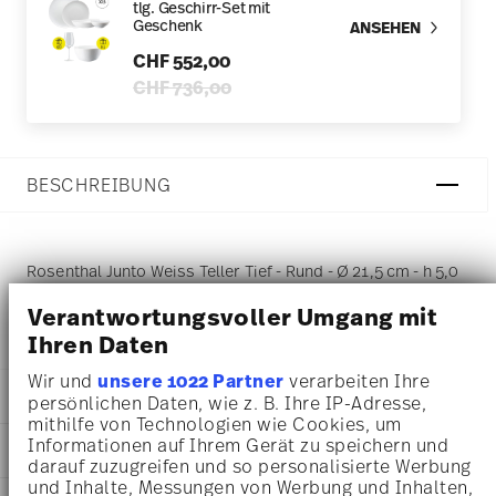
tlg. Geschirr-Set mit
Geschenk
ANSEHEN
CHF 552,00
Price reduced from
to
CHF 736,00
BESCHREIBUNG
Rosenthal Junto Weiss Teller Tief - Rund - Ø 21,5 cm - h 5,0
cm - 0,700 l, Porzellan Weiss
Verantwortungsvoller Umgang mit
Ihren Daten
Wir und
unsere 1022 Partner
verarbeiten Ihre
DETAILS
persönlichen Daten, wie z. B. Ihre IP-Adresse,
mithilfe von Technologien wie Cookies, um
Rosenthal
Informationen auf Ihrem Gerät zu speichern und
MA
ß
E
Junto
darauf zuzugreifen und so personalisierte Werbung
Weiß
und Inhalte, Messungen von Werbung und Inhalten,
21,50 cm