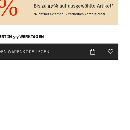
Bis zu
47%
auf ausgewählte Artikel*
*Nicht mit externen Gutscheinen kombinierbar.
ERT IN 5-7 WERKTAGEN
DEN WARENKORB LEGEN
Add To Wis