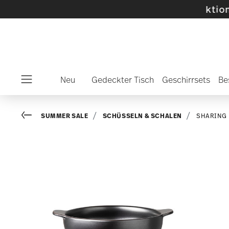
lte SALE-Artikel und Kollektionen -
Mehr ent
Neu
Gedeckter Tisch
Geschirrsets
Be
Menu
Go back
SUMMER SALE
SCHÜSSELN & SCHALEN
SHARING 