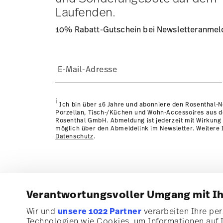
Laufenden.
10% Rabatt-Gutschein bei Newsletteranme
i
Ich bin über 16 Jahre und abonniere den Rosenthal-
Porzellan, Tisch-/Küchen und Wohn-Accessoires aus 
Rosenthal GmbH. Abmeldung ist jederzeit mit Wirkung 
möglich über den Abmeldelink im Newsletter. Weitere I
Datenschutz
.
Verantwortungsvoller Umgang mit I
Abonnieren Sie unseren Newsletter und erhalten Sie ei
Wir und
unsere 1022 Partner
verarbeiten Ihre pers
von 10%!
Technologien wie Cookies, um Informationen auf 