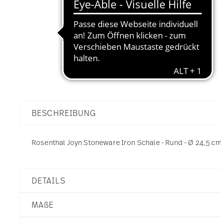
BESCHREIBUNG
Rosenthal Joyn Stoneware Iron Schale - Rund - Ø 24,5 cm -
DETAILS
Rosenthal
MA
ß
E
Joyn
Iron