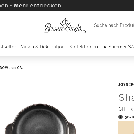
decken
Suche nach Produkt
stseller
Vasen & Dekoration
Kollektionen
☀️ Summer S
BOWL 20 CM
JOYN I
Sh
CHF 3
30-T