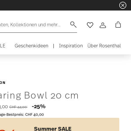
en, Kollektionen und mehr...
Wishlist
Anmelden
ALE
Geschenkideen
|
Inspiration
Über Rosenthal
RON
aring Bowl 20 cm
Price reduced from
to
-25%
3,00
CHF 44,00
age-Bestpreis:
CHF 40,00
Summer SALE