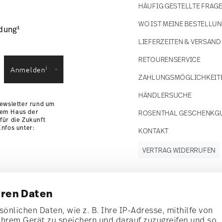
HÄUFIG GESTELLTE FRAG
WO IST MEINE BESTELLU
1
ldung
LIEFERZEITEN & VERSAND
RETOURENSERVICE
i
Anmelden
ZAHLUNGSMÖGLICHKEIT
HÄNDLERSUCHE
Newsletter rund um
dem Haus der
ROSENTHAL GESCHENKG
für die Zukunft
nfos unter:
KONTAKT
VERTRAG WIDERRUFEN
hren Daten
Folgen Sie uns
nen Rabatt im Wert
auf
önlichen Daten, wie z. B. Ihre IP-Adresse, mithilfe von
Ihrem Gerät zu speichern und darauf zuzugreifen und so