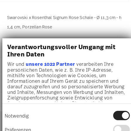
Swarovski x Rosenthal Signum Rose Schale - Ø 11,3 cm - h
1,4 cm, Porzellan Rose
Verantwortungsvoller Umgang mit
DETAILS
Ihren Daten
Swarovski x Rosenthal
Wir und
unsere 1022 Partner
verarbeiten Ihre
MA
ß
E
Swarovski SIGNUM
persönlichen Daten, wie z. B. Ihre IP-Adresse,
Rose
mithilfe von Technologien wie Cookies, um
11,30 cm
PFLEGE- UND
Porzellan
Informationen auf Ihrem Gerät zu speichern und
11,30 cm
SICHERHEITSINFORMATIONEN
Rose
darauf zuzugreifen und so personalisierte Werbung
11,30 cm
10570-426350-22111
und Inhalte, Messungen von Werbung und Inhalten,
1,40 cm
Zielgruppenforschung sowie Entwicklung von
9009657068914
LIEFERUNG UND RÜCKSENDUNG
120 gr
Angeboten zu ermöglichen. Sie entscheiden
DE
12,70 cm
darüber, wer Ihre Daten für welche Zwecke nutzt.
2024
Einwilligungsauswahl
12,70 cm
Services
Sie können Ihre Einwilligung jederzeit über die
Notwendig
Footer
4,80 cm
Cookie-Erklärung oder durch Klicken auf das
114 gr
Privacy Trigger Symbol ändern oder widerrufen
Präferenzen
234 gr