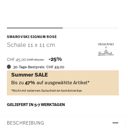
SWAROVSKI SIGNUM ROSE
Schale 11 x 11 cm
Price reduced from
to
-25%
CHF 45,00
CHF 60,00
30-Tage-Bestpreis:
CHF 49,00
Summer SALE
Bis zu
47%
auf ausgewählte Artikel*
*Nicht mit externen Gutscheinen kombinierbar.
GELIEFERT IN 5-7 WERKTAGEN
BESCHREIBUNG