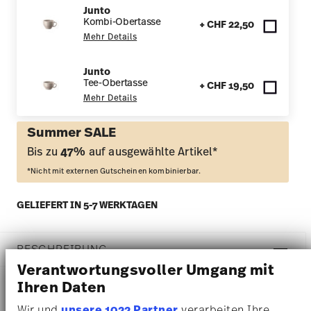
Junto
Kombi-Obertasse
+ CHF 22,50
Mehr Details
Junto
Tee-Obertasse
+ CHF 19,50
Mehr Details
Summer SALE
Bis zu
47%
auf ausgewählte Artikel*
*Nicht mit externen Gutscheinen kombinierbar.
GELIEFERT IN 5-7 WERKTAGEN
BESCHREIBUNG
Verantwortungsvoller Umgang mit
Ihren Daten
Rosenthal Junto Soft Shell Kombitasse - Ø 15,0 cm - h 1,8
Wir und
unsere 1022 Partner
verarbeiten Ihre