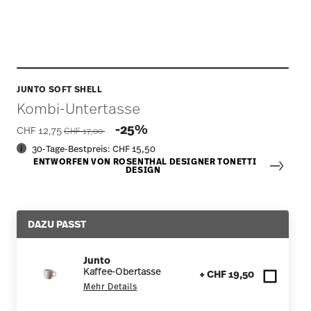
JUNTO SOFT SHELL
Kombi-Untertasse
Price reduced from
to
-25%
CHF 12,75
CHF 17,00
30-Tage-Bestpreis:
CHF 15,50
ENTWORFEN VON ROSENTHAL DESIGNER TONETTI
DESIGN
DAZU PASST
Junto
Kaffee-Obertasse
+ CHF 19,50
Mehr Details