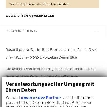
*Nicht mit externen Gutscheinen kombinierbar.
GELIEFERT IN 5-7 WERKTAGEN
BESCHREIBUNG
Rosenthal Joyn Denim Blue Espressotasse - Rund - Ø 5,4
cm - h 5,1 cm - 0,090 l, Porzellan Denim Blue
Die Ästhetik von Joyn ist zeitgemäß und essentiell. Das
feine vertikale Relief gibt dem Porzellan eine
Verantwortungsvoller Umgang mit
wiedererkennbare Struktur. Die Kombination aus
Ihren Daten
Porzellan mit Steinzeug aber auch die
Wir und
unsere 1022 Partner
verarbeiten Ihre
Farbpalette verleiht der Kollektion einen leichten
persönlichen Daten, wie z. B. Ihre IP-Adresse,
mithilfe von Technologien wie Cookies, um
und zugleich aber urbanen Look.