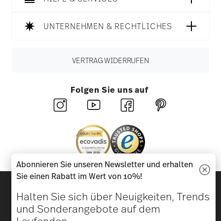
UNTERNEHMEN & RECHTLICHES
VERTRAG WIDERRUFEN
Folgen Sie uns auf
Abonnieren Sie unseren Newsletter und erhalten
Sie einen Rabatt im Wert von 10%!
Entdecken Sie unsere Marken
Halten Sie sich über Neuigkeiten, Trends
Design & Funktionalität für Ihr Zuhause
und Sonderangebote auf dem
Laufenden.
Homepage
AGB
Datenschutzhinweise
Impressum