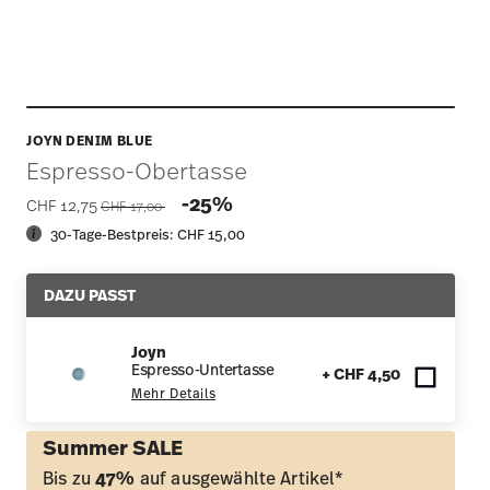
JOYN DENIM BLUE
Espresso-Obertasse
Price reduced from
to
-25%
CHF 12,75
CHF 17,00
30-Tage-Bestpreis:
CHF 15,00
DAZU PASST
Joyn
Espresso-Untertasse
+ CHF 4,50
Mehr Details
Summer SALE
Bis zu
47%
auf ausgewählte Artikel*