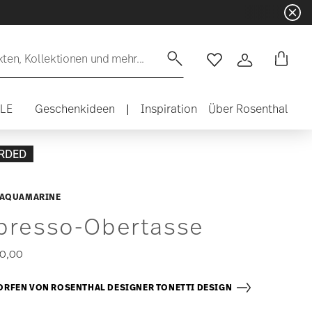
en, Kollektionen und mehr...
Wishlist
Anmelden
ALE
Geschenkideen
|
Inspiration
Über Rosenthal
RDED
 AQUAMARINE
presso-Obertasse
0,00
RFEN VON ROSENTHAL DESIGNER TONETTI DESIGN