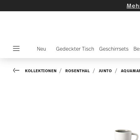
wählte Artikel und Kollektionen
-
Mehr entde
Neu
Gedeckter Tisch
Geschirrsets
Be
Menu
Go back
KOLLEKTIONEN
ROSENTHAL
JUNTO
AQUAMA