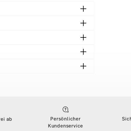
 München | Germany
018
ng | Frankfurt am Main | Germany
Lieferzeiten & Versand
018
on 69,90 € ist die Lieferung in alle
azin | Wien | Austria
önigreich) kostenlos. Für Lieferungen ins
Persönlicher
Sic
ei ab
135, die Lieferung erfolgt versandkostenfrei. Für
Kundenservice
inem Warenkorbwert von 69,90 CHF