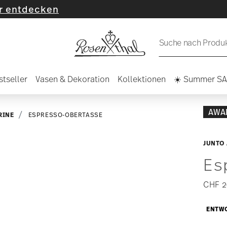
cken
Suche nach Produkt
stseller
Vasen & Dekoration
Kollektionen
☀️ Summer S
AWA
RINE
ESPRESSO-OBERTASSE
JUNTO
Es
CHF 2
ENTWO