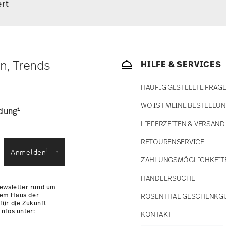
rt
s weniger als 69,90 € beträgt, fallen
 €. Für alle anderen Länder können Sie die
bald Ihr Paket auf die Reise geht.
ätige Artikel. Sie können die Lieferzeiten in
en, Trends
HILFE & SERVICES
enservice
.
HÄUFIG GESTELLTE FRAG
WO IST MEINE BESTELLU
1
ldung
gnet
Lebensmittelkontakt sicher
LIEFERZEITEN & VERSAND
RETOURENSERVICE
i
Anmelden
ZAHLUNGSMÖGLICHKEIT
HÄNDLERSUCHE
Newsletter rund um
dem Haus der
ROSENTHAL GESCHENKG
für die Zukunft
nfos unter:
KONTAKT