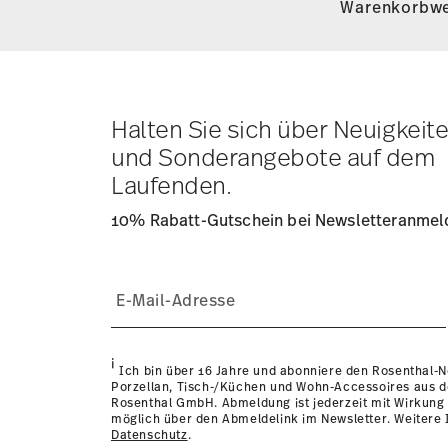
Warenkorbwe
versandkostenfrei.
Lieferkosten unter 69,90 €:
Wenn der Wert Ihres Einkauf
Versandkosten an. Für Deutschland betragen diese 4,90
Lieferkosten
hier einsehen
.
Tracking:
Sie erhalten per E-Mail einen Trackingcode, so
Lieferzeit innerhalb Deutschlands:
3-5 Werktage für vorr
Halten Sie sich über Neuigkeit
andere Länder
hier einsehen
.
und Sonderangebote auf dem
Retouren:
Für Retouren nutzen Sie bitte unseren
Retour
Laufenden.
10% Rabatt-Gutschein bei Newsletteranme
Spülmaschinenfest
Mikrowellengeei
i
Ich bin über 16 Jahre und abonniere den Rosenthal-
Porzellan, Tisch-/Küchen und Wohn-Accessoires aus 
Rosenthal GmbH. Abmeldung ist jederzeit mit Wirkung 
möglich über den Abmeldelink im Newsletter. Weitere I
Datenschutz
.