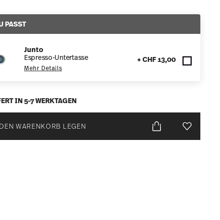
U PASST
Junto
Espresso-Untertasse
+ CHF 13,00
Mehr Details
ERT IN 5-7 WERKTAGEN
 DEN WARENKORB LEGEN
Add To Wis