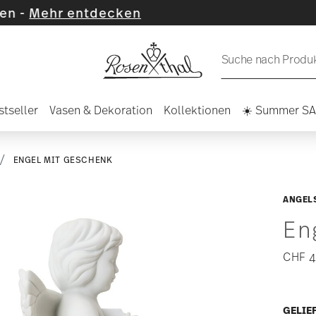
decken
Suche nach Produkt
stseller
Vasen & Dekoration
Kollektionen
☀️ Summer S
ENGEL MIT GESCHENK
ANGELS
En
CHF 4
GELIEF