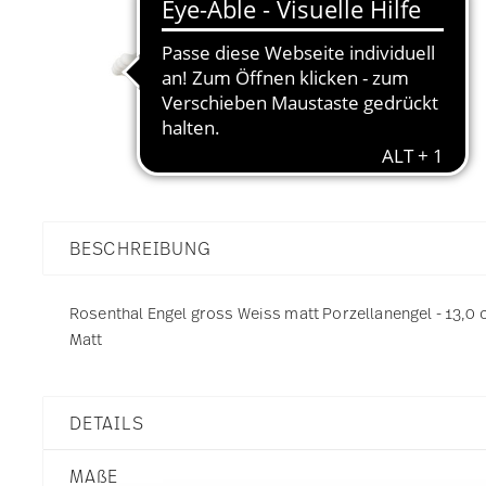
BESCHREIBUNG
Rosenthal Engel gross Weiss matt Porzellanengel - 13,0 c
Matt
DETAILS
Rosenthal
MA
ß
E
Angels