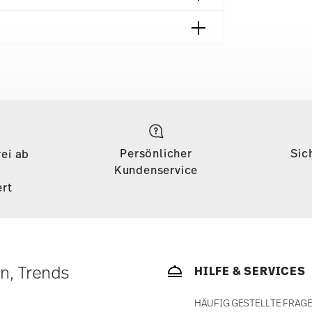
Lieferzeiten & Versand
on 69,90 € ist die Lieferung in alle
önigreich) kostenlos. Für Lieferungen ins
Persönlicher
Sic
ei ab
135, die Lieferung erfolgt versandkostenfrei. Für
Kundenservice
inem Warenkorbwert von 69,90 CHF
rt
s weniger als 69,90 € beträgt, fallen
 €. Für alle anderen Länder können Sie die
bald Ihr Paket auf die Reise geht.
ätige Artikel. Sie können die Lieferzeiten in
en, Trends
HILFE & SERVICES
enservice
.
HÄUFIG GESTELLTE FRAG