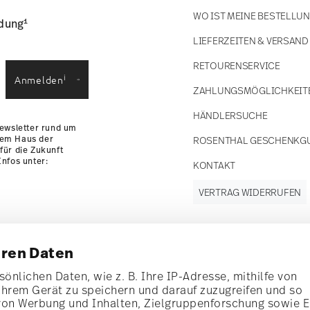
WO IST MEINE BESTELLU
1
ldung
LIEFERZEITEN & VERSAND
RETOURENSERVICE
i
Anmelden
ZAHLUNGSMÖGLICHKEIT
HÄNDLERSUCHE
Newsletter rund um
dem Haus der
ROSENTHAL GESCHENKG
für die Zukunft
nfos unter:
KONTAKT
VERTRAG WIDERRUFEN
hren Daten
Folgen Sie uns
nen Rabatt im Wert
auf
önlichen Daten, wie z. B. Ihre IP-Adresse, mithilfe von
Ihrem Gerät zu speichern und darauf zuzugreifen und so
von Werbung und Inhalten, Zielgruppenforschung sowie 
d