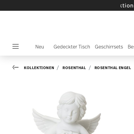
lte SALE-Artikel und Kollektionen -
Mehr ent
Neu
Gedeckter Tisch
Geschirrsets
Be
Menu
Go back
KOLLEKTIONEN
ROSENTHAL
ROSENTHAL ENGEL