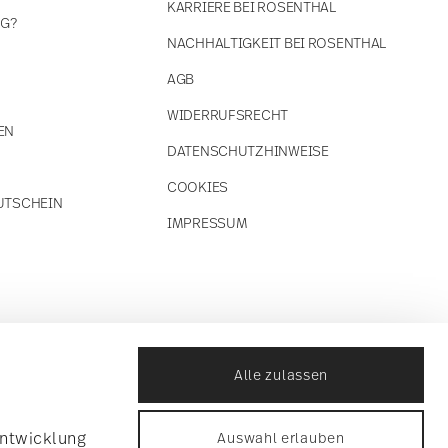
KARRIERE BEI ROSENTHAL
NG?
NACHHALTIGKEIT BEI ROSENTHAL
AGB
WIDERRUFSRECHT
EN
DATENSCHUTZHINWEISE
COOKIES
UTSCHEIN
IMPRESSUM
Alle zulassen
Entwicklung
Auswahl erlauben