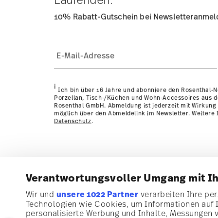
10% Rabatt-Gutschein bei Newsletteranme
i
Ich bin über 16 Jahre und abonniere den Rosenthal-
Porzellan, Tisch-/Küchen und Wohn-Accessoires aus 
Rosenthal GmbH. Abmeldung ist jederzeit mit Wirkung 
möglich über den Abmeldelink im Newsletter. Weitere I
Datenschutz
.
Verantwortungsvoller Umgang mit I
Abonnieren Sie unseren Newsletter und erhalten Sie ei
Wir und
unsere 1022 Partner
verarbeiten Ihre pers
von 10%!
Technologien wie Cookies, um Informationen auf 
personalisierte Werbung und Inhalte, Messungen 
Halten Sie sich über Neuigkeiten, Trends un