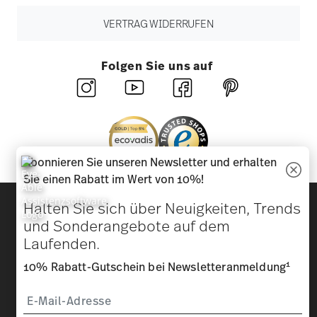
VERTRAG WIDERRUFEN
Folgen Sie uns auf
Abonnieren Sie unseren Newsletter und erhalten
Sie einen Rabatt im Wert von 10%!
Entdecken Sie unsere Marken
Halten Sie sich über Neuigkeiten, Trends
Design & Funktionalität für Ihr Zuhause
und Sonderangebote auf dem
Laufenden.
Homepage
AGB
Datenschutzhinweise
Impressum
1
10% Rabatt-Gutschein bei Newsletteranmeldung
Cookie-Einwilligung ändern
*
Alle Preise inkl. MwSt. und
zzgl. Versandkosten.
1
Sie können den Code bei Ihrem nächsten Einkauf direkt im
Bestellprozess eingeben. Eine Kombination mit anderen