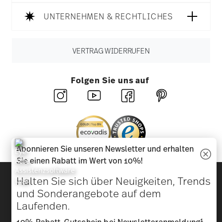
UNTERNEHMEN & RECHTLICHES
VERTRAG WIDERRUFEN
Folgen Sie uns auf
Abonnieren Sie unseren Newsletter und erhalten
Sie einen Rabatt im Wert von 10%!
Entdecken Sie unsere Marken
Halten Sie sich über Neuigkeiten, Trends
Design & Funktionalität für Ihr Zuhause
und Sonderangebote auf dem
Laufenden.
Homepage
AGB
Datenschutzhinweise
Impressum
1