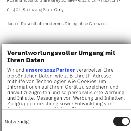
Rosenthal Junto Slate Grey Schale - Ø 12,0 cm - h 4,5 cm -
0,140 l, Steinzeug Slate Grey
Junto - Rosenthal: modernes Dining ohne Grenzen
DETAILS
Verantwortungsvoller Umgang mit
Rosenthal
Ihren Daten
MA
ß
E
Junto
Wir und
unsere 1022 Partner
verarbeiten Ihre
Slate Grey
12,00 cm
persönlichen Daten, wie z. B. Ihre IP-Adresse,
AWARD WINNER
Steinzeug
12,00 cm
mithilfe von Technologien wie Cookies, um
Slate Grey
11,50 cm
Informationen auf Ihrem Gerät zu speichern und
21540-405251-60712
PFLEGE- UND
4,50 cm
darauf zuzugreifen und so personalisierte Werbung
4012438521244
SICHERHEITSINFORMATIONEN
0.14 l
und Inhalte, Messungen von Werbung und Inhalten,
CN
211 gr
Zielgruppenforschung sowie Entwicklung von
2017
Angeboten zu ermöglichen. Sie entscheiden
0,00 cm
Dineus 2019
LIEFERUNG UND RÜCKSENDUNG
darüber, wer Ihre Daten für welche Zwecke nutzt.
31 gr
Year: 2019
Einwilligungsauswahl
Sie können Ihre Einwilligung jederzeit über die
242 gr
Notwendig
Issued by: Callway Verlag | München | Germany
Services
Cookie-Erklärung oder durch Klicken auf das
0,5350 dm³
Footer