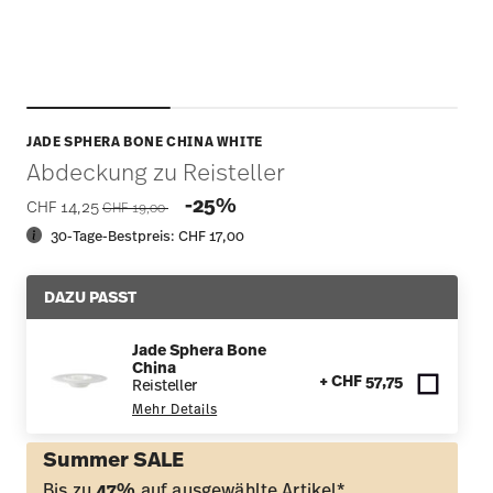
JADE SPHERA BONE CHINA WHITE
Abdeckung zu Reisteller
Price reduced from
to
-25%
CHF 14,25
CHF 19,00
30-Tage-Bestpreis:
CHF 17,00
DAZU PASST
Jade Sphera Bone
China
+ CHF 57,75
Reisteller
Mehr Details
Summer SALE
Bis zu
47%
auf ausgewählte Artikel*