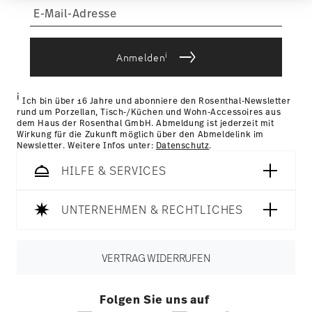
Informationen möglicherweise mit weiteren Daten
Tracking:
Sie erhalten per E-Mail einen Trackingcode,
zusammen, die Sie ihnen bereitgestellt haben oder
sobald Ihr Paket auf die Reise geht.
die sie im Rahmen Ihrer Nutzung der Dienste
Lieferzeit innerhalb Deutschlands:
3-5 Werktage für
gesammelt haben.
vorrätige Artikel. Sie können die Lieferzeiten in andere
i
Anmelden
Länder
hier einsehen
.
Retouren:
Für Retouren nutzen Sie bitte
unseren
Retourenservice
.
i
Ich bin über 16 Jahre und abonniere den Rosenthal-Newsletter
rund um Porzellan, Tisch-/Küchen und Wohn-Accessoires aus
dem Haus der Rosenthal GmbH. Abmeldung ist jederzeit mit
Wirkung für die Zukunft möglich über den Abmeldelink im
Newsletter. Weitere Infos unter:
Datenschutz
.
HILFE & SERVICES
UNTERNEHMEN & RECHTLICHES
VERTRAG WIDERRUFEN
Folgen Sie uns auf