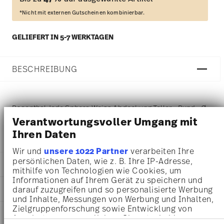
*Nicht mit externen Gutscheinen kombinierbar.
GELIEFERT IN 5-7 WERKTAGEN
BESCHREIBUNG
Rosenthal Jade Sphera Weiss Abdeckung Teller - Rund - Ø
Verantwortungsvoller Umgang mit
14,1 cm - h 7,4 cm, Bone China Weiss
Ihren Daten
Wir und
unsere 1022 Partner
verarbeiten Ihre
persönlichen Daten, wie z. B. Ihre IP-Adresse,
DETAILS
mithilfe von Technologien wie Cookies, um
Informationen auf Ihrem Gerät zu speichern und
Rosenthal
MA
ß
E
darauf zuzugreifen und so personalisierte Werbung
Jade Sphera Bone China
und Inhalte, Messungen von Werbung und Inhalten,
Weiß
14,10 cm
Zielgruppenforschung sowie Entwicklung von
PFLEGE- UND
Bone China
14,10 cm
Angeboten zu ermöglichen. Sie entscheiden
SICHERHEITSINFORMATIONEN
White