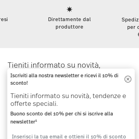
Footer
resi
Direttamente dal
Spediz
produttore
per 
Tieniti informato su novità,
tendenze e offerte speciali.
Iscriviti alla nostra newsletter e ricevi il 10% di
sconto!
Buono sconto del 10% per chi si iscrive alla
Tieniti informato su novità, tendenze e
1
newsletter
offerte speciali.
Buono sconto del 10% per chi si iscrive alla
1
newsletter
i
Iscriviti