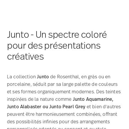
pour des présentations
créatives
La collection
Junto
de Rosenthal, en grès ou en
porcelaine, séduit par sa large palette de couleurs
et ses formes organiquement modernes. Des teintes
inspirées de la nature comme
Junto Aquamarine,
Junto Alabaster ou Junto Pearl Grey
et bien d'autres
peuvent être harmonieusement combinées, offrant
des possibilités infinies pour des arrangements
personnalisés adaptés au concept et au style
culinaire de votre restaurant.
Qu'il s'agisse de bols d'inspiration asiatique, de
tapas méditerranéennes ou de plats classiques à
plusieurs services, la gamme polyvalente de tailles,