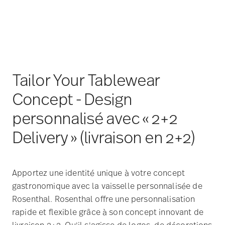
Tailor Your Tablewear
Concept - Design
personnalisé avec « 2+2
Delivery » (livraison en 2+2)
Apportez une identité unique à votre concept
gastronomique avec la vaisselle personnalisée de
Rosenthal. Rosenthal offre une personnalisation
rapide et flexible grâce à son concept innovant de
livraison 2+2. Qu'il s'agisse de logos, de décorations
de lignes ou d'accents monochromatiques, le design
souhaité peut être visualisé en
2 jours
, échantillonné
en
2 semaines
et entièrement produit en
2 mois
.
Choisissez parmi une large gamme de couleurs, de