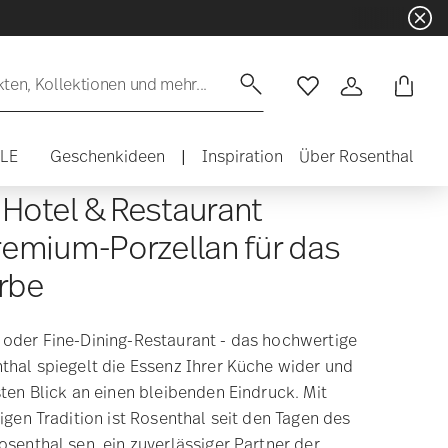
☀️ Summe
en, Kollektionen und mehr...
Wishlist
Anmelden
ALE
Geschenkideen
|
Inspiration
Über Rosenthal
 Hotel & Restaurant
remium-Porzellan für das
rbe
oder Fine-Dining-Restaurant - das hochwertige
thal spiegelt die Essenz Ihrer Küche wider und
sten Blick an einen bleibenden Eindruck. Mit
igen Tradition ist Rosenthal seit den Tagen des
osenthal sen. ein zuverlässiger Partner der