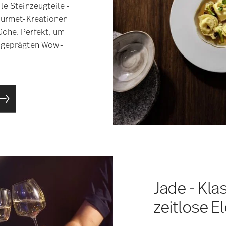
le Steinzeugteile -
Gourmet-Kreationen
che. Perfekt, um
usgeprägten Wow-
Jade - Kla
zeitlose E