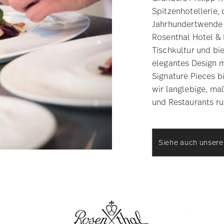
Spitzenhotellerie,
Jahrhundertwende L
Rosenthal Hotel & R
Tischkultur und bi
elegantes Design mi
Signature Pieces bi
wir langlebige, m
und Restaurants r
Siehe auch unser