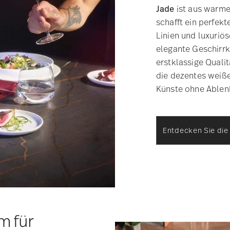
Jade
ist aus warm
schafft ein perfek
Linien und luxuriös
elegante Geschirrk
erstklassige Qualit
die dezentes weiße
Künste ohne Ablenk
Entdecken Sie di
m für