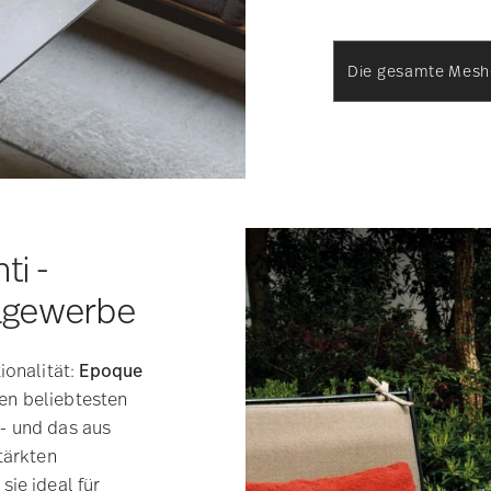
Die gesamte Mesh
i -
elgewerbe
ionalität:
Epoque
en beliebtesten
- und das aus
tärkten
ie ideal für